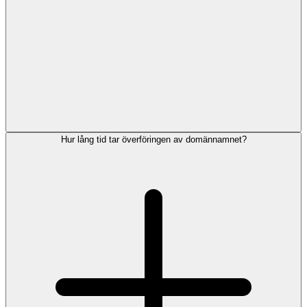
Hur lång tid tar överföringen av domännamnet?